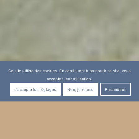
Ce site utilise des cookies. En continuant à parcourir ce site, vous
acceptez leur utilisation.
J'accepte les réglages
Non, je refuse
Paramètres
PROCHAINE