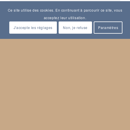
avec les exigences de participation
Ce site utilise des cookies. En continuant à parcourir ce site, vous
citoyenne du temps présent.
acceptez leur utilisation.
Si l’acquisition des connaissances
J'accepte les réglages
Non, je refuse
Paramètres
historiques est le fruit d’un effort de
recherche exigeant et approfondi et si, de ce
fait, la parole des spécialistes, qui travaillent
à mettre en récit ces connaissances,
constitue une base indispensable, leur mise
en rapport avec notre présent est l’affaire de
chacun et de tous. L’histoire telle que nous la
concevons s’appuie sur la réflexion
collective, sur la pluralité des voix et des
interprétations ; elle est recherche et partage,
aux antipodes des certitudes dogmatiques.
Le temps du débat constitue ainsi un moment
essentiel, particulièrement riche, animé et
apprécié de nos conférences. Nous