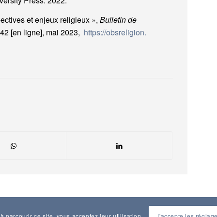
ersity Press. 2022.
pectives et enjeux religieux »,
Bulletin de
°42 [en ligne], mai 2023,
https://obsreligion.
à parcourir ce site, vous acceptez leur utilisation.
J'accepte les réglag