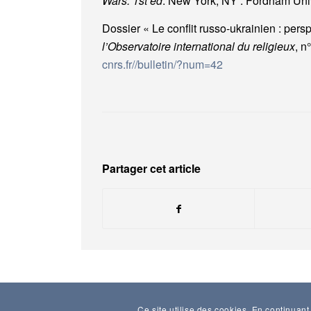
Wars. 1st ed
. New York, NY : Fordham Univ
Dossier « Le conflit russo-ukrainien : pers
l’Observatoire international du religieux
, n
cnrs.fr//bulletin/?num=42
Partager cet article
Ce site utilise des cookies. En continuant 