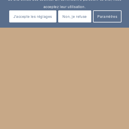
acceptez leur utilisation.
J'accepte les réglages
Non, je refuse
Paramètres
© Copyright - Nantes Histoire
POLITIQUE DE CONFIDENTIALITÉ
MENTIONS LÉGALES