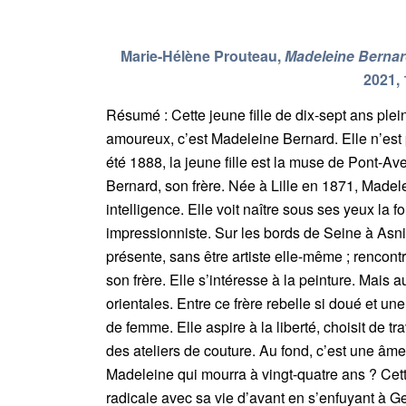
Marie-Hélène Prouteau,
Madeleine Bernard
2021,
Résumé : Cette jeune fille de dix-sept ans pl
amoureux, c’est Madeleine Bernard. Elle n’est
été 1888, la jeune fille est la muse de Pont-Ave
Bernard, son frère. Née à Lille en 1871, Madel
intelligence. Elle voit naître sous ses yeux la f
impressionniste. Sur les bords de Seine à Asniè
présente, sans être artiste elle-même ; renco
son frère. Elle s’intéresse à la peinture. Mais a
orientales. Entre ce frère rebelle si doué et une
de femme. Elle aspire à la liberté, choisit de tr
des ateliers de couture. Au fond, c’est une âme 
Madeleine qui mourra à vingt-quatre ans ? Cet
radicale avec sa vie d’avant en s’enfuyant à G