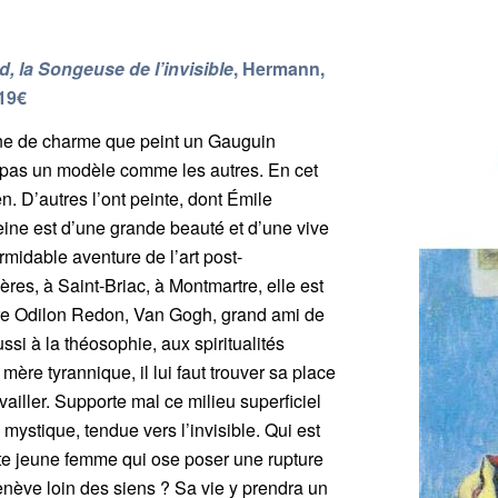
, la Songeuse de l’invisible
, Hermann,
 19€
eine de charme que peint un Gauguin
 pas un modèle comme les autres. En cet
n. D’autres l’ont peinte, dont Émile
eine est d’une grande beauté et d’une vive
ormidable aventure de l’art post-
res, à Saint-Briac, à Montmartre, elle est
ntre Odilon Redon, Van Gogh, grand ami de
ussi à la théosophie, aux spiritualités
 mère tyrannique, il lui faut trouver sa place
availler. Supporte mal ce milieu superficiel
mystique, tendue vers l’invisible. Qui est
te jeune femme qui ose poser une rupture
enève loin des siens ? Sa vie y prendra un