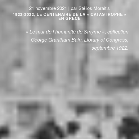
21 novembre 2021 | par Stélios Moraïtis
1922-2022, LE CENTENAIRE DE LA « CATASTROPHE »
EN GRÈCE
« Le mur de l’humanité de Smyrne »,
collection
George Grantham Bain,
Library of Congress
,
septembre 1922.