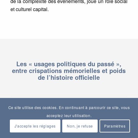
de la complexité des événements, joue un rôle social
et culturel capital.
Les « usages politiques du passé »,
entre crispations mémorielles et poids
de l’histoire officielle
Ce site utilise des cookies. En continuant à parcourir ce site, vous
1922, un lieu de mémoire
acceptez leur utilisation.
« 1922 est un
lieu de mémoire
pour les Grecs. » Tels
J'accepte les réglages
Non, je refuse
Paramètres
sont les mots choisis par l’historien grec Antonis