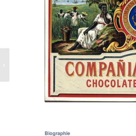
Quand la faim dans le
monde devient-elle un
problème ?
Christian Grataloup
Conférencier
Biographie