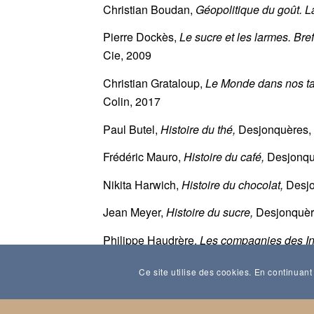
Christian Boudan,
Géopolitique du goût. L
Pierre Dockès,
Le sucre et les larmes. Bref
Cie, 2009
Christian Grataloup,
Le Monde dans nos tas
Colin, 2017
Paul Butel,
Histoire du thé,
Desjonquères,
Frédéric Mauro,
Histoire du café,
Desjonqu
Nikita Harwich,
Histoire du chocolat,
Desjo
Jean Meyer,
Histoire du sucre,
Desjonquèr
Philippe Haudrère,
Les compagnies des In
Ce site utilise des cookies. En continuant 