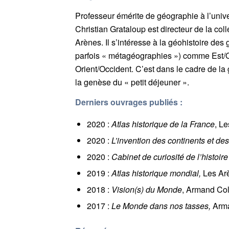
Professeur émérite de géographie à l’unive
Christian Grataloup est directeur de la coll
Arènes. Il s’intéresse à la géohistoire d
parfois « métagéographies ») comme Est/
Orient/Occident. C’est dans le cadre de la
la genèse du « petit déjeuner ».
Derniers ouvrages publiés :
2020 :
Atlas historique de la France
, Le
2020 :
L’invention des continents et de
2020 :
Cabinet de curiosité de l’histoi
2019 :
Atlas historique mondial,
Les Arè
2018 :
Vision(s) du Monde
, Armand Col
2017 :
Le Monde dans nos tasses,
Arma