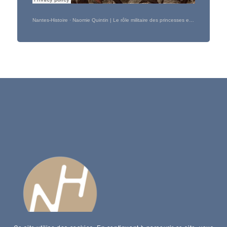
Nantes-Histoire
·
Naomie Quintin | Le rôle militaire des princesses et des reines hellénistiques