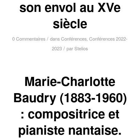
son envol au XVe
siècle
/
0 Commentaires
dans
Conférences
,
Conférences 2022-
/
2023
par
Stelios
Marie-Charlotte
Baudry (1883-1960)
: compositrice et
pianiste nantaise.