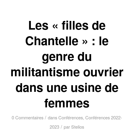
Les « filles de
Chantelle » : le
genre du
militantisme ouvrier
dans une usine de
femmes
/
0 Commentaires
dans
Conférences
,
Conférences 2022-
/
2023
par
Stelios