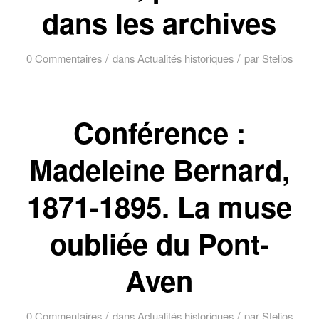
dans les archives
/
/
0 Commentaires
dans
Actualités historiques
par
Stelios
Conférence :
Madeleine Bernard,
1871-1895. La muse
oubliée du Pont-
Aven
/
/
0 Commentaires
dans
Actualités historiques
par
Stelios