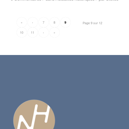
«
‹
7
8
9
Page 9 sur 12
10
11
›
»