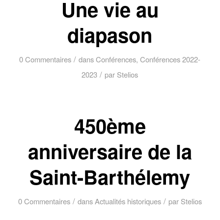
Une vie au
diapason
/
0 Commentaires
dans
Conférences
,
Conférences 2022-
/
2023
par
Stelios
450ème
anniversaire de la
Saint-Barthélemy
/
/
0 Commentaires
dans
Actualités historiques
par
Stelios