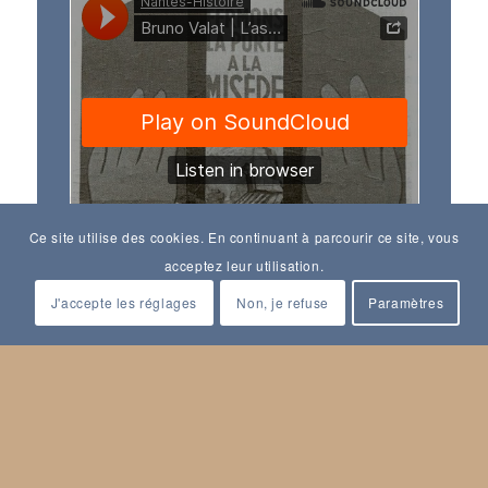
Ce site utilise des cookies. En continuant à parcourir ce site, vous
acceptez leur utilisation.
J'accepte les réglages
Non, je refuse
Paramètres
Nantes-Histoire
·
Bruno Valat | L’assurance-maladie en France, de 1945 aux défis contemporains