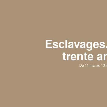
Esclavages.
trente a
Du 11 mai au 13 