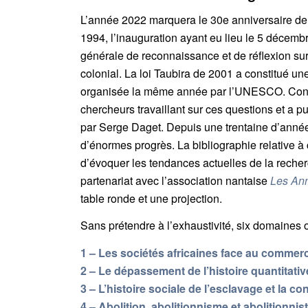
L’année 2022 marquera le 30e anniversaire de 
1994, l’inauguration ayant eu lieu le 5 décemb
générale de reconnaissance et de réflexion sur 
colonial. La loi Taubira de 2001 a constitué u
organisée la même année par l’UNESCO. Conçue
chercheurs travaillant sur ces questions et a pu
par Serge Daget. Depuis une trentaine d’années
d’énormes progrès. La bibliographie relative 
d’évoquer les tendances actuelles de la recherc
partenariat avec l’association nantaise
Les An
table ronde et une projection.
Sans prétendre à l’exhaustivité, six domaines o
1 – Les sociétés africaines face au commer
2 – Le dépassement de l’histoire quantitativ
3 – L’histoire sociale de l’esclavage et la c
4 – Abolition, abolitionnisme et abolitionnis