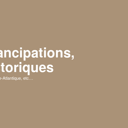
ancipations,
storiques
-Atlantique, etc…