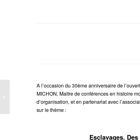
A l’occasion du 30ème anniversaire de l’ouver
Et s’il fallait changer les
MICHON, Maître de conférences en histoire mo
perspectives pour
comprendre la
d’organisation, et en partenariat avec l’associ
Révolution française...
sur le thème :
Esclavages. Des 