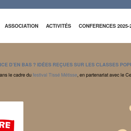
ASSOCIATION
ACTIVITÉS
CONFERENCES 2025-
NCE D’EN BAS ? IDÉES REÇUES SUR LES CLASSES POP
ans le cadre du
festival Tissé Métisse
, en partenariat avec le C