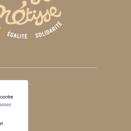
ncontre
lasses
et
,