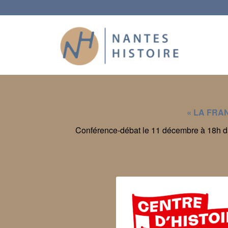
« LA FRA
Conférence-débat le 11 décembre à 18h d