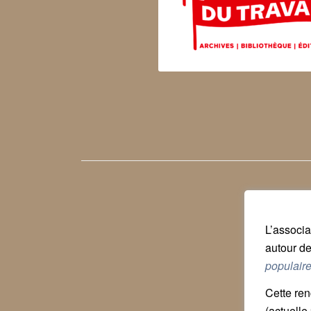
L’associa
autour de
populair
Cette ren
(actuelle