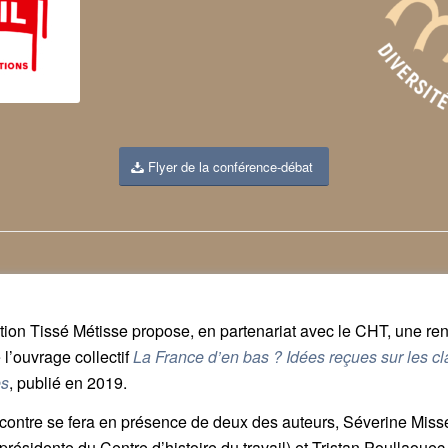
Flyer de la conférence-débat
tion Tissé Métisse propose, en partenariat avec le CHT, une re
 l’ouvrage collectif
La France d’en bas ? Idées reçues sur les c
es
, publié en 2019.
contre se fera en présence de deux des auteurs, Séverine Miss
 présidente du Centre d’histoire du travail) et Tristan Poullaouec